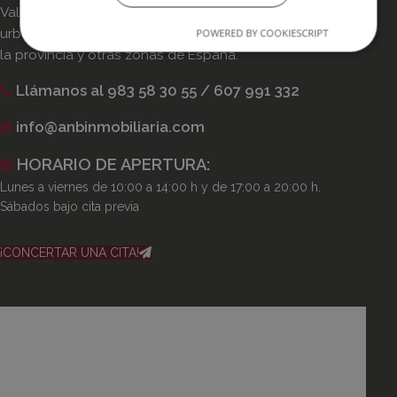
Valladolid. La zona de mayor expansión y desarrollo
urbanístico desde donde trabajamos inmuebles de toda
POWERED BY COOKIESCRIPT
la provincia y otras zonas de España.
Llámanos al 983 58 30 55 / 607 991 332
info@anbinmobiliaria.com
HORARIO DE APERTURA:
Lunes a viernes de 10:00 a 14:00 h y de 17:00 a 20:00 h.
Sábados bajo cita previa
¡CONCERTAR UNA CITA!