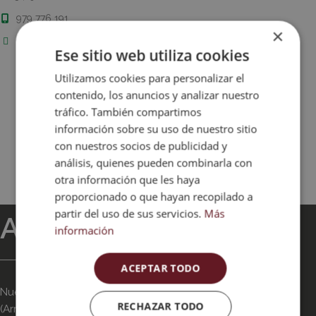
979 776 191
×
cultura@villamurieldecerrato.es
Ese sitio web utiliza cookies
Utilizamos cookies para personalizar el
contenido, los anuncios y analizar nuestro
tráfico. También compartimos
información sobre su uso de nuestro sitio
con nuestros socios de publicidad y
análisis, quienes pueden combinarla con
otra información que les haya
proporcionado o que hayan recopilado a
partir del uso de sus servicios.
Más
ANB INMOBILIARIA
información
ACEPTAR TODO
Nuestra oficina se encuentra en la Urbanización La Vega
RECHAZAR TODO
(Arroyo de la Encomienda) a solo 10 minutos de