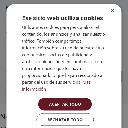
Dormitorios
×
Ese sitio web utiliza cookies
Cualquier
1+
2+
3+
4+
Utilizamos cookies para personalizar el
Baños
contenido, los anuncios y analizar nuestro
tráfico. También compartimos
Cualquier
1+
2+
3+
4+
información sobre su uso de nuestro sitio
con nuestros socios de publicidad y
análisis, quienes pueden combinarla con
Más filtros
otra información que les haya
proporcionado o que hayan recopilado a
BÚSQUEDA
Guardar búsqueda
partir del uso de sus servicios.
Más
información
Reiniciar
ACEPTAR TODO
No hay resultados
RECHAZAR TODO