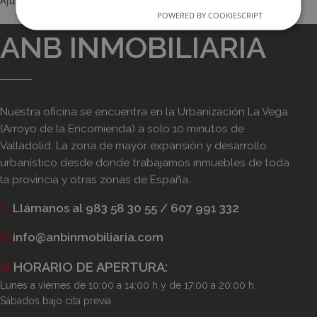
Ajuste su búsqueda cambiando los filtros.
POWERED BY COOKIESCRIPT
ANB INMOBILIARIA
Nuestra oficina se encuentra en la Urbanización La Vega
(Arroyo de la Encomienda) a solo 10 minutos de
Valladolid. La zona de mayor expansión y desarrollo
urbanístico desde donde trabajamos inmuebles de toda
la provincia y otras zonas de España.
Llámanos al 983 58 30 55 / 607 991 332
info@anbinmobiliaria.com
HORARIO DE APERTURA:
Lunes a viernes de 10:00 a 14:00 h y de 17:00 a 20:00 h.
Sábados bajo cita previa